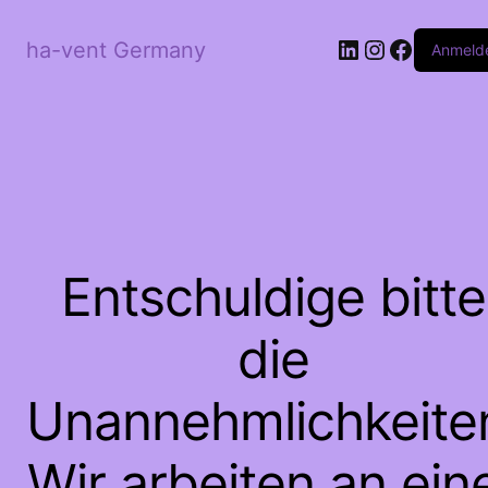
LinkedIn
Instagram
Facebo
ha-vent Germany
Anmeld
Entschuldige bitte
die
Unannehmlichkeite
Wir arbeiten an ein