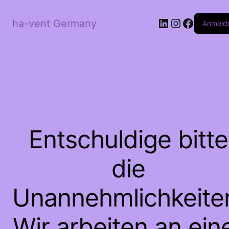
LinkedIn
Instagram
Facebo
ha-vent Germany
Anmeld
Entschuldige bitte
die
Unannehmlichkeite
Wir arbeiten an ein