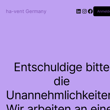
LinkedIn
Instagram
Facebo
ha-vent Germany
Anmeld
Entschuldige bitte
die
Unannehmlichkeite
Wir arbeiten an ein