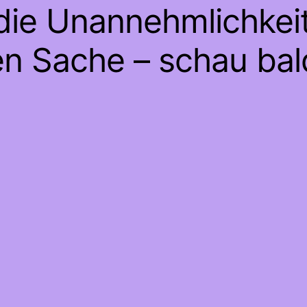
 die Unannehmlichkeit
en Sache – schau bal